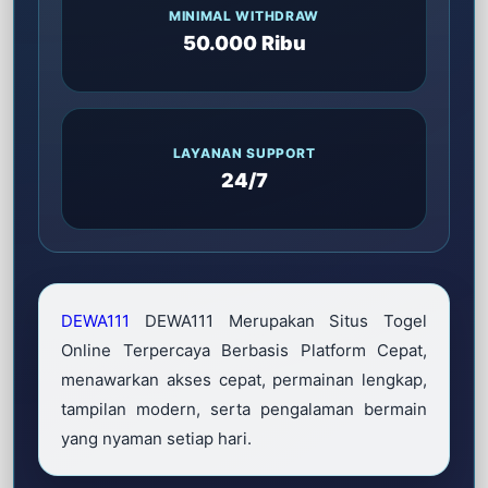
MINIMAL WITHDRAW
50.000 Ribu
LAYANAN SUPPORT
24/7
DEWA111
DEWA111 Merupakan Situs Togel
Online Terpercaya Berbasis Platform Cepat,
menawarkan akses cepat, permainan lengkap,
tampilan modern, serta pengalaman bermain
yang nyaman setiap hari.