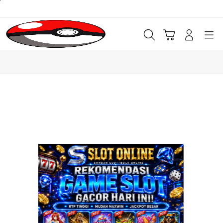
Skip
to
content
Cari
Troli
Login
Navigation
Buka Info Lebih Lanjut