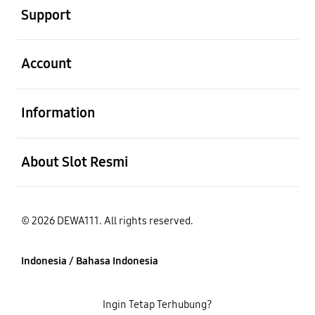
Support
Buka
Account
Buka
Information
Buka
About Slot Resmi
© 2026 DEWA111. All rights reserved.
Indonesia / Bahasa Indonesia
Ingin Tetap Terhubung?