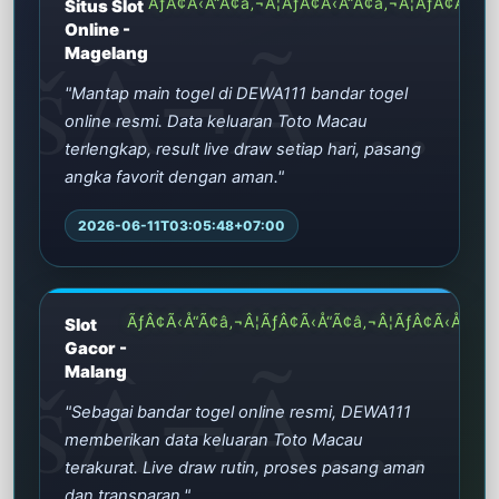
ÃƒÂ¢Ã‹Å“Ã¢â‚¬Â¦ÃƒÂ¢Ã‹Å“Ã¢â‚¬Â¦ÃƒÂ¢Ã‹Å“Ã
Situs Slot
Online -
Magelang
"Mantap main togel di DEWA111 bandar togel
online resmi. Data keluaran Toto Macau
terlengkap, result live draw setiap hari, pasang
angka favorit dengan aman."
2026-06-11T03:05:48+07:00
ÃƒÂ¢Ã‹Å“Ã¢â‚¬Â¦ÃƒÂ¢Ã‹Å“Ã¢â‚¬Â¦ÃƒÂ¢Ã‹Å“Ã¢â
Slot
Gacor -
Malang
"Sebagai bandar togel online resmi, DEWA111
memberikan data keluaran Toto Macau
terakurat. Live draw rutin, proses pasang aman
dan transparan."