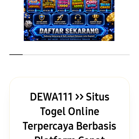
DEWA111 >> Situs
Togel Online
Terpercaya Berbasis