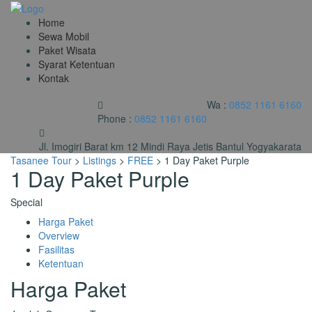
Home
Sewa Mobil
Paket Wisata
Syarat Ketentuan
Kontak
Wa :
0852 1161 6160
Phone :
0852 1161 6160
Jl. Imogiri Barat km 12 Mindi Raya Jetis Bantul Yogyakarata
Tasanee Tour
>
Listings
>
FREE
>
1 Day Paket Purple
1 Day Paket Purple
Special
Harga Paket
Overview
Fasilitas
Ketentuan
Harga Paket