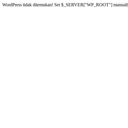
WordPress tidak ditemukan! Set $_SERVER["WP_ROOT"] manuall